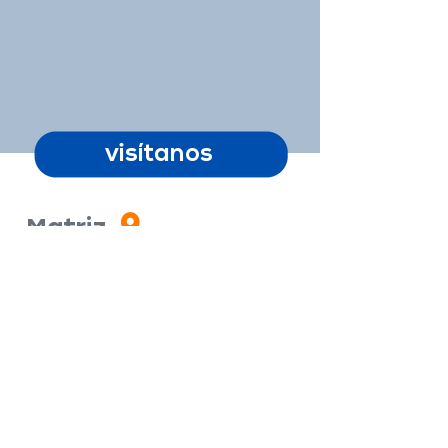
visítanos
Matriz
Rio San Pedro N10-86
y Oswaldo Guayasamin
Telf: (+593) 99-805-0000 Ext: 101
Local Sur
Av. Maldonado
S10-77 y Alamor
Telf: (+593) 99-805-0000 Ext: 301